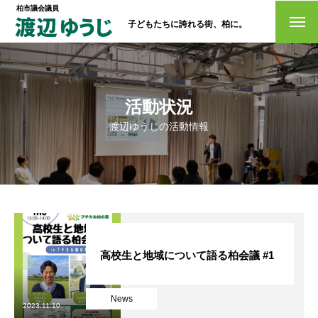
柏市議会議員
子どもたちに誇れる街、柏に。
トップページ
政策
活動状況
渡辺ゆうじの活動情報
経歴・プロフィール
活動情報
NO選挙カー
お問い合わせ
高校生と地域について語る柏会議 #1
News
選挙ドットコム
2023.11.10