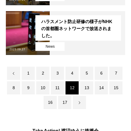
ハラスメント防止研修の様子がNHK
の首都圏ネットワークで放送されま
した。
News
2023.09.27
1
2
3
4
5
6
7
8
9
10
11
12
13
14
15
16
17
Take Action! 渡辺ゆうじ後援会