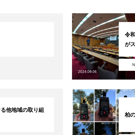
令和
が
N
2024.09.06
ける他地域の取り組
柏