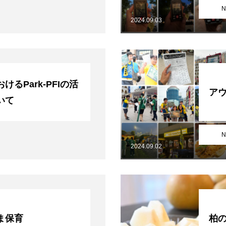
N
2024.09.03
るPark-PFIの活
ア
いて
N
2024.09.02
ま保育
柏