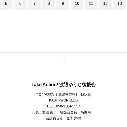
5
6
7
8
9
10
11
12
13
Take Action! 渡辺ゆうじ後援会
〒277-0005 千葉県柏市柏1丁目1-10
KASHI-WORKビル
TEL：050-3164-5557
代表：渡邉 裕二 後援会会長：高田 格
会計責任者：金子 洋樹