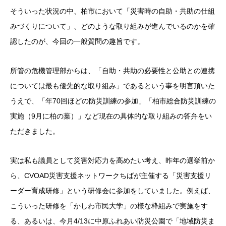
そういった状況の中、柏市において「災害時の自助・共助の仕組
みづくりについて」、どのような取り組みが進んでいるのかを確
認したのが、今回の一般質問の趣旨です。
所管の危機管理部からは、「自助・共助の必要性と公助との連携
については最も優先的な取り組み」であるという事を明言頂いた
うえで、「年70回ほどの防災訓練の参加」「柏市総合防災訓練の
実施（9月に柏の葉）」など現在の具体的な取り組みの答弁をい
ただきました。
実は私も議員として災害対応力を高めたい考え、昨年の選挙前か
ら、CVOAD災害支援ネットワークちばが主催する「災害支援リ
ーダー育成研修」という研修会に参加をしていました。例えば、
こういった研修を「かしわ市民大学」の様な枠組みで実施をす
る、あるいは、今月4/13に中原ふれあい防災公園で「地域防災ま