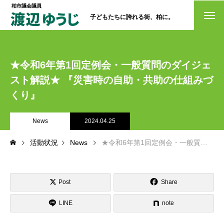
柏市議会議員
子どもたちに誇れる街、柏に。
トップページ
★令和6年第1回定例会・一般質問のダイジェ
政策
スト解説★ 『災害時の自助・共助の仕組みづ
経歴・プロフィール
くり』
活動情報
News
2024.04.25
NO選挙カー
活動状況
News
★令和6年第1回定例会・一般質問のダイジェスト解説★ 『災害時の自助・共助の仕組みづくり』
お問い合わせ
Post
Share
LINE
note
選挙ドットコム