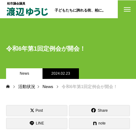
柏市議会議員
子どもたちに誇れる街、柏に。
トップページ
政策
令和6年第1回定例会が開会！
経歴・プロフィール
活動情報
News
2024.02.23
NO選挙カー
活動状況
News
令和6年第1回定例会が開会！
お問い合わせ
Post
Share
LINE
note
選挙ドットコム