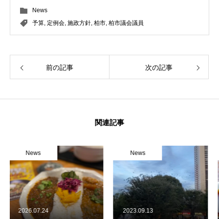
News
予算
,
定例会
,
施政方針
,
柏市
,
柏市議会議員
前の記事
次の記事
関連記事
News
News
2023.09.13
2024.02.07