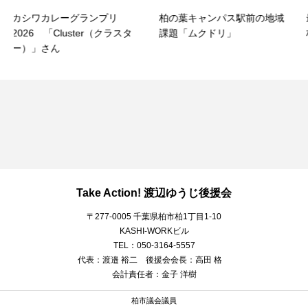
ランプリ
柏の葉キャンパス駅前の地域
最新の家計調査デー
er（クラスタ
課題「ムクドリ」
柏市の食文化継承
Take Action! 渡辺ゆうじ後援会
〒277-0005 千葉県柏市柏1丁目1-10
KASHI-WORKビル
TEL：050-3164-5557
代表：渡邉 裕二 後援会会長：高田 格
会計責任者：金子 洋樹
柏市議会議員