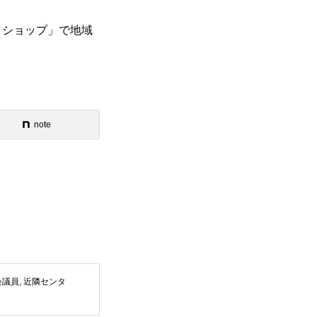
クショップ」で地域
note
会議員
,
近隣センタ