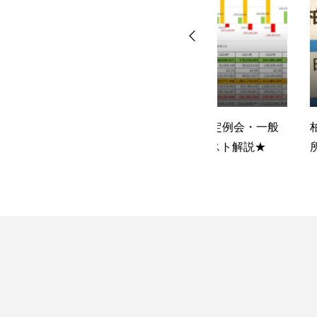
2024.03.27
2023.07.29
募
★令和6年第1回定例会・一般
柏市議会議員一般
質問のダイジェスト解説★
所整理券
『ふるさと納税』