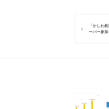
「かしわ創
ーバー参加
News
News