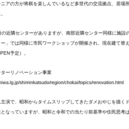
シニアの方が将棋を楽しんでいるなど多世代の交流拠点、居場
た。
か所の近隣センターがありますが、南部近隣センター同様に施設
ター」では同様に市民ワークショップが開催され、現在建て替
OPEN予定）。
ンターリノベーション事業
hiwa.lg.jp/shiminkatsudo/region/chokai/topics/renovation.html
ん主演で、昭和からタイムスリップしてきたダメおやじを描く
題となっていますが、昭和と令和での当たり前基準や住民思考