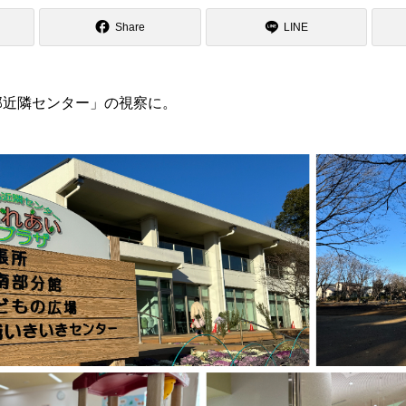
Share
LINE
部近隣センター」の視察に。