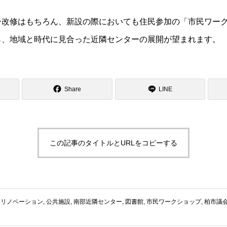
ー改修はもちろん、新設の際においても住民参加の「市民ワー
ら、地域と時代に見合った近隣センターの展開が望まれます。
Share
LINE
この記事のタイトルとURLをコピーする
リノベーション
,
公共施設
,
南部近隣センター
,
図書館
,
市民ワークショップ
,
柏市議