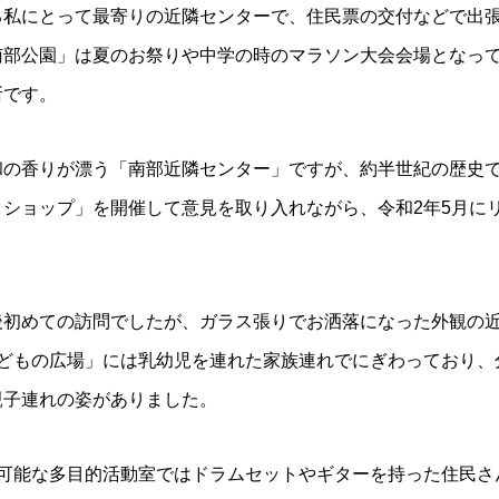
る私にとって最寄りの近隣センターで、住民票の交付などで出
南部公園」は夏のお祭りや中学の時のマラソン大会会場となっ
所です。
和の香りが漂う「南部近隣センター」ですが、約半世紀の歴史
クショップ」を開催して意見を取り入れながら、令和2年5月に
後初めての訪問でしたが、ガラス張りでお洒落になった外観の
こどもの広場」には乳幼児を連れた家族連れでにぎわっており、
親子連れの姿がありました。
奏可能な多目的活動室ではドラムセットやギターを持った住民さ