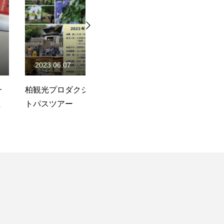
07
2023.12.26
ダクションのフッ
「茨城県境町」を視察 ～ふ
「
ー
るさと納税寄付額が6年連続関
集
東1位の町～