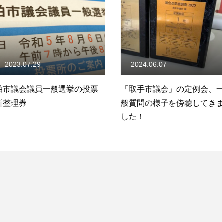
2024.06.07
2023.06.
選挙の投票
「取手市議会」の定例会、一
柏観光プロ
般質問の様子を傍聴してきま
トパスツア
した！