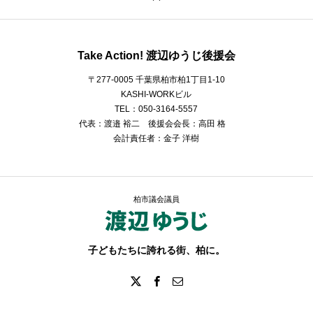
Take Action! 渡辺ゆうじ後援会
〒277-0005 千葉県柏市柏1丁目1-10
KASHI-WORKビル
TEL：050-3164-5557
代表：渡邉 裕二 後援会会長：高田 格
会計責任者：金子 洋樹
柏市議会議員
子どもたちに誇れる街、柏に。