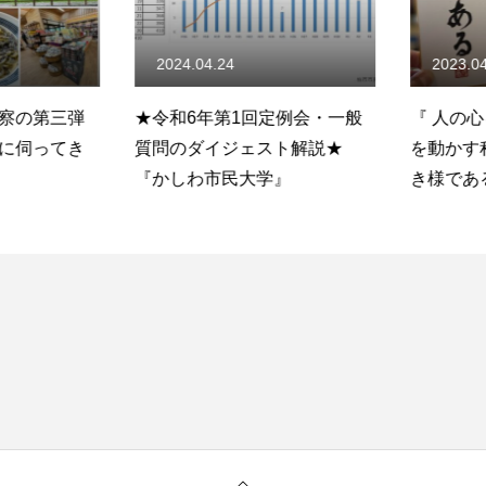
2024.04.24
2023.04.
察の第三弾
★令和6年第1回定例会・一般
『 人の心
に伺ってき
質問のダイジェスト解説★
を動かす程
『かしわ市民大学』
き様である