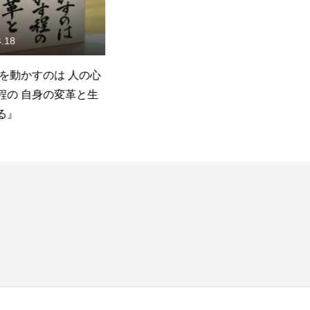
18
2026.07.17
を動かすのは 人の心
千葉県広域の市町村議員が
柏
の 自身の変革と生
【柏の葉】に！
所
』