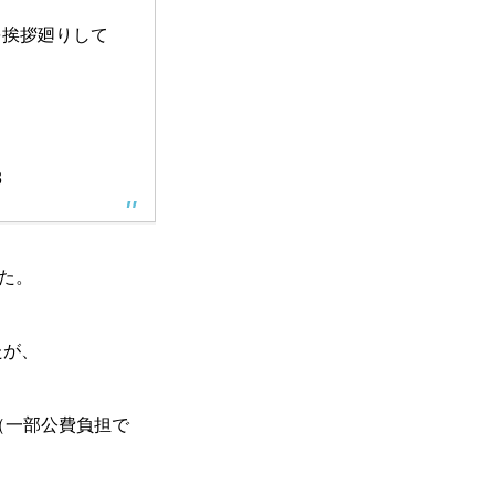
を挨拶廻りして
3
た。
たが、
（一部公費負担で