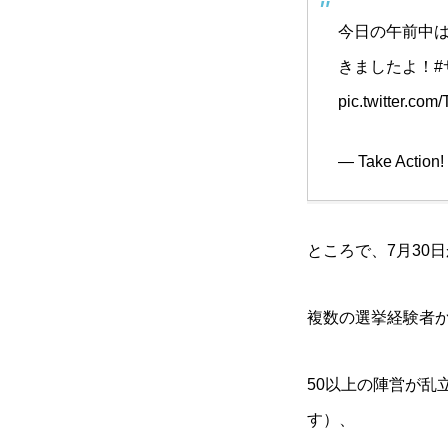
今日の午前中
きましたよ！
pic.twitter.c
— Take Act
ところで、7月30
複数の選挙経験者
50以上の陣営が
す）、