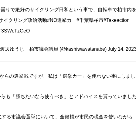
は曇りで絶好のサイクリング日和という事で、自転車で柏市内
#サイクリング政治活動
#NO選挙カー
#千葉県柏市
#Takeaction
om/T3SWcTzCeO
ion! 渡辺ゆうじ 柏市議会議員 (@kashiwawatanabe)
July 14, 202
日からの選挙戦ですが、私は「選挙カー」を使わない事にしまし
からも「勝ちたいなら使うべき」とアドバイスを貰っていまし
乱立する市議会選挙において、全候補が市民の税金を使いながら