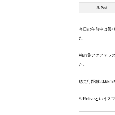
活動情報
Post
今日の午前中は曇
NO選挙カー
た！
お問い合わせ
柏の葉アクアテラ
た。
総走行距離33.6k
選挙ドットコム
※Reliveとい