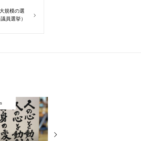
大規模の選
会議員選挙）
News