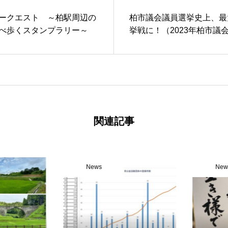
ークエスト ～柏駅周辺の
柏市議会議員選挙史上、最
べ歩くスタンプラリー～
挙戦に！（2023年柏市議
関連記事
News
News