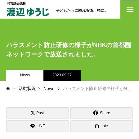
柏市議会議員
子どもたちに誇れる街、柏に。
トップページ
政策
ハラスメント防止研修の様子がNHKの首都圏
ネットワークで放送されました。
経歴・プロフィール
活動情報
News
2023.09.27
NO選挙カー
活動状況
News
ハラスメント防止研修の様子がNHKの首都圏ネットワークで放送されました。
お問い合わせ
Post
Share
LINE
note
選挙ドットコム