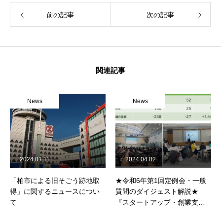
前の記事
次の記事
関連記事
News
News
2024.01.11
2024.04.02
「柏市による旧そごう跡地取
★令和6年第1回定例会・一般
得」に関するニュースについ
質問のダイジェスト解説★
て
『スタートアップ・創業支
援』