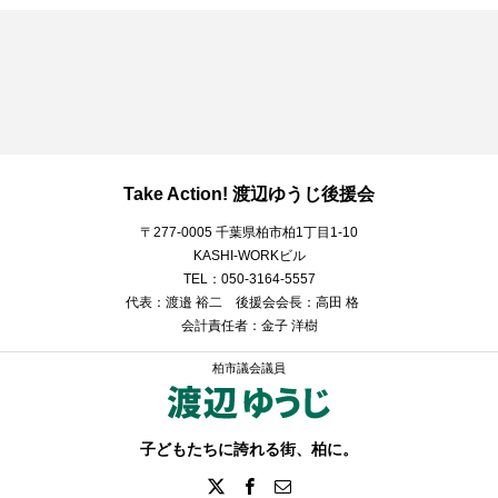
Take Action! 渡辺ゆうじ後援会
〒277-0005 千葉県柏市柏1丁目1-10
KASHI-WORKビル
TEL：050-3164-5557
代表：渡邉 裕二 後援会会長：高田 格
会計責任者：金子 洋樹
柏市議会議員
子どもたちに誇れる街、柏に。