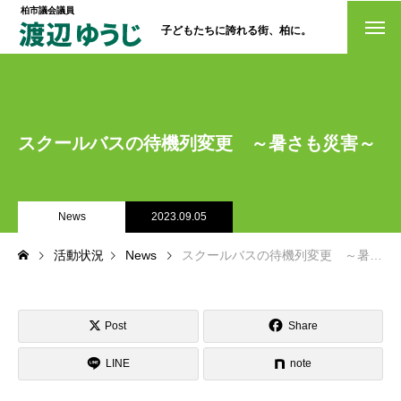
柏市議会議員
子どもたちに誇れる街、柏に。
トップページ
政策
スクールバスの待機列変更 ～暑さも災害～
経歴・プロフィール
活動情報
News
2023.09.05
NO選挙カー
活動状況
News
スクールバスの待機列変更 ～暑さも災害～
お問い合わせ
Post
Share
LINE
note
選挙ドットコム