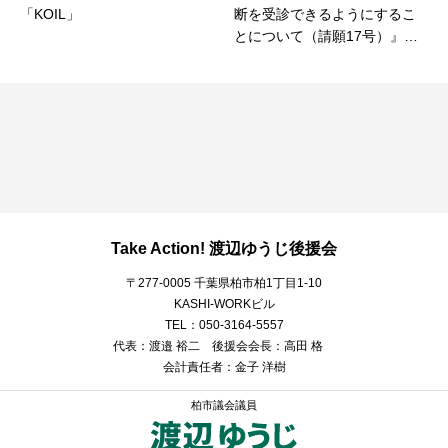
「KOIL」
断を受診できるようにするこ
とについて（請願17号）』が
全会一致で採択！
Take Action! 渡辺ゆうじ後援会
〒277-0005 千葉県柏市柏1丁目1-10
KASHI-WORKビル
TEL：050-3164-5557
代表：渡邉 裕二 後援会会長：高田 格
会計責任者：金子 洋樹
柏市議会議員