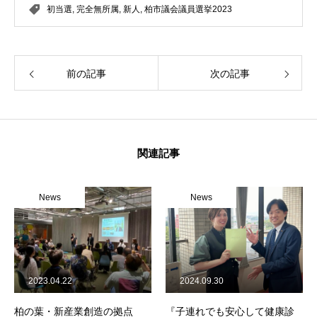
初当選
,
完全無所属
,
新人
,
柏市議会議員選挙2023
前の記事
次の記事
関連記事
News
News
2023.04.22
2024.09.30
柏の葉・新産業創造の拠点
『子連れでも安心して健康診