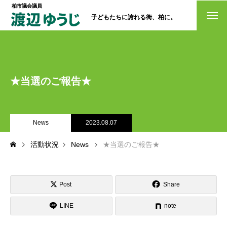
柏市議会議員
子どもたちに誇れる街、柏に。
トップページ
政策
★当選のご報告★
経歴・プロフィール
活動情報
News
2023.08.07
NO選挙カー
活動状況
News
★当選のご報告★
お問い合わせ
Post
Share
LINE
note
選挙ドットコム