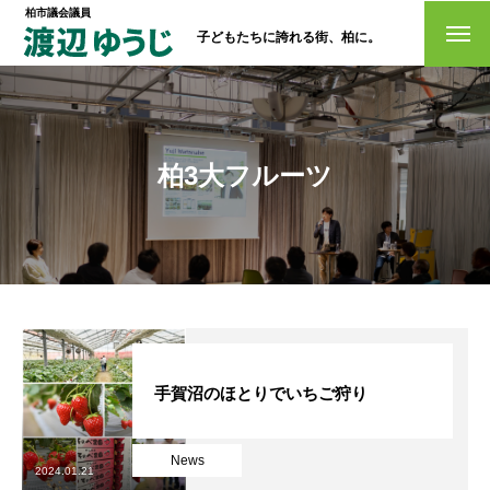
柏市議会議員
子どもたちに誇れる街、柏に。
トップページ
政策
柏3大フルーツ
経歴・プロフィール
活動情報
NO選挙カー
お問い合わせ
手賀沼のほとりでいちご狩り
News
選挙ドットコム
2024.01.21