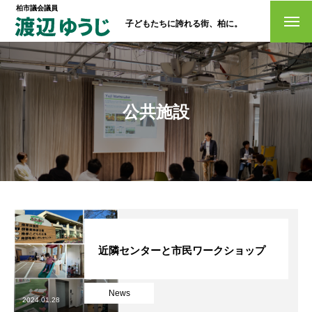
柏市議会議員
子どもたちに誇れる街、柏に。
トップページ
政策
公共施設
経歴・プロフィール
活動情報
NO選挙カー
お問い合わせ
近隣センターと市民ワークショップ
News
選挙ドットコム
2024.01.28