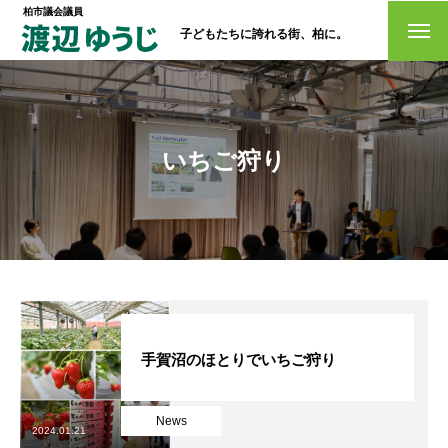
柏市議会議員
子どもたちに誇れる街、柏に。
トップページ
政策
いちご狩り
経歴・プロフィール
活動情報
NO選挙カー
お問い合わせ
手賀沼のほとりでいちご狩り
News
選挙ドットコム
2024.01.21