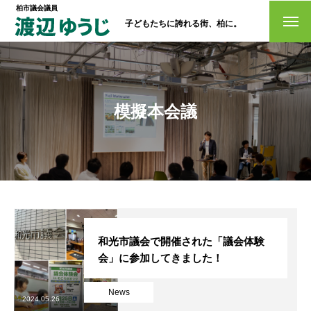
柏市議会議員
子どもたちに誇れる街、柏に。
トップページ
政策
模擬本会議
経歴・プロフィール
活動情報
NO選挙カー
お問い合わせ
和光市議会で開催された「議会体験
会」に参加してきました！
News
選挙ドットコム
2024.05.26