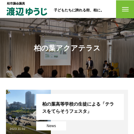
柏市議会議員
子どもたちに誇れる街、柏に。
トップページ
政策
柏の葉アクアテラス
経歴・プロフィール
活動情報
NO選挙カー
お問い合わせ
柏の葉高等学校の生徒による「テラ
スをてらそうフェスタ」
News
選挙ドットコム
2023.11.02