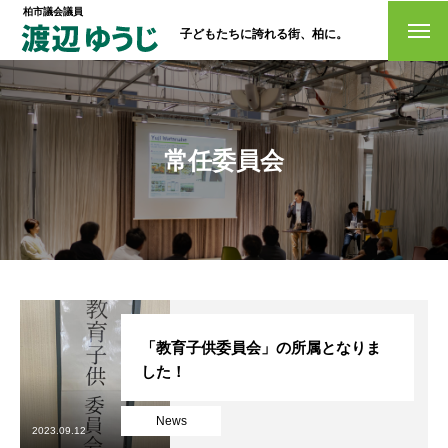
柏市議会議員
子どもたちに誇れる街、柏に。
トップページ
政策
常任委員会
経歴・プロフィール
活動情報
NO選挙カー
お問い合わせ
「教育子供委員会」の所属となりま
した！
News
選挙ドットコム
2023.09.12