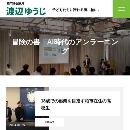
柏市議会議員
子どもたちに誇れる街、柏に。
トップページ
政策
冒険の書 AI時代のアンラーニン
グ
経歴・プロフィール
活動情報
NO選挙カー
お問い合わせ
18歳での起業を目指す柏市在住の高
校生
News
選挙ドットコム
2024.01.25