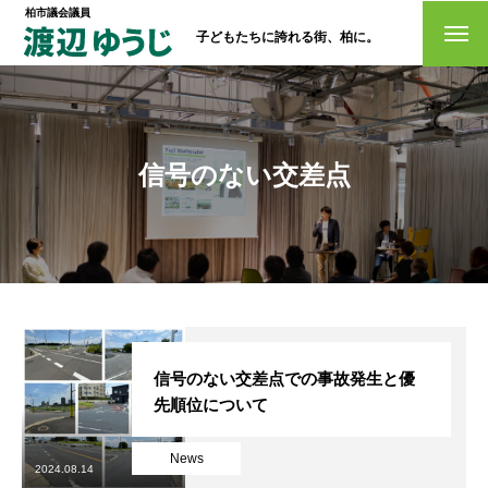
柏市議会議員
子どもたちに誇れる街、柏に。
トップページ
政策
信号のない交差点
経歴・プロフィール
活動情報
NO選挙カー
お問い合わせ
信号のない交差点での事故発生と優
先順位について
News
選挙ドットコム
2024.08.14