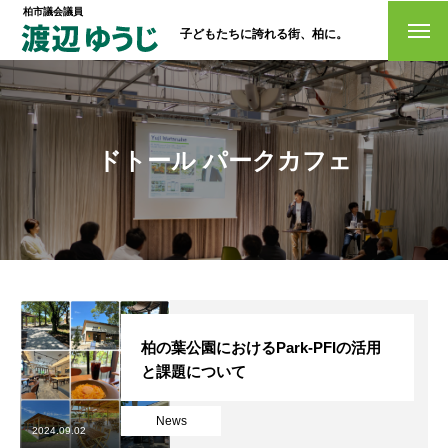
柏市議会議員
子どもたちに誇れる街、柏に。
トップページ
政策
ドトール パークカフェ
経歴・プロフィール
活動情報
NO選挙カー
お問い合わせ
柏の葉公園におけるPark-PFIの活用
と課題について
News
選挙ドットコム
2024.09.02