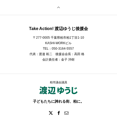
Take Action! 渡辺ゆうじ後援会
〒277-0005 千葉県柏市柏1丁目1-10
KASHI-WORKビル
TEL：050-3164-5557
代表：渡邉 裕二 後援会会長：高田 格
会計責任者：金子 洋樹
柏市議会議員
子どもたちに誇れる街、柏に。